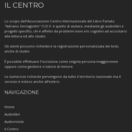
Informazioni
IL CENTRO
sul
Centro
Lo scopo dell'Associazione Centro Internazionale del Libro Parlato
"Adriano Sernagiotto" O.D.V. è quello di aiutare, mediante gli audiolibri e
progetti specifici, chi è affetto da problemi visivi e/o cognitivi ad accostarsi
alla lettura ed allo studio.
Gli utenti possono richiedere la registrazione personalizzata dei testi,
anche di studio.
È possibile effettuare l'iscrizione come singola persona maggiorenne
oppure come genitore o tutore di minore.
Le numerose richieste pervengono da tutto il territorio nazionale ma il
servizio è esteso anche all’estero.
NAVIGAZIONE
Home
Audiolibri
Audioriviste
Il Centro