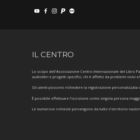
youtube
facebook
instagram
paypal
teamviewer
Informazioni
IL CENTRO
sul
Centro
Lo scopo dell'Associazione Centro Internazionale del Libro Par
audiolibri e progetti specifici, chi è affetto da problemi visivi e
Gli utenti possono richiedere la registrazione personalizzata de
È possibile effettuare l'iscrizione come singola persona mag
Le numerose richieste pervengono da tutto il territorio nazion