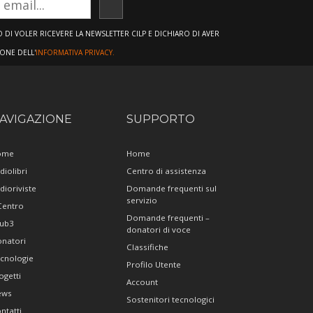
ISCRIVITI
DI VOLER RICEVERE LA NEWSLETTER CILP E DICHIARO DI AVER
IONE DELL'
INFORMATIVA PRIVACY.
AVIGAZIONE
SUPPORTO
ome
Home
diolibri
Centro di assistenza
dioriviste
Domande frequenti sul
servizio
 Centro
Domande frequenti –
ub3
donatori di voce
natori
Classifiche
cnologie
Profilo Utente
ogetti
Account
ews
Sostenitori tecnologici
ntatti