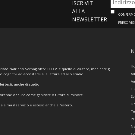
ISCRIVITI
ALLA
CONFERMO 
NEWSLETTER
PRESO VIS
N
H
lato "Adriano Sernagiotto" O.D.V. è quello di aiutare, mediante gli
Au
/o cognitivi ad accostarsi alla lettura ed allo studio.
Au
i testi, anche di studio.
Il
giorenne oppure come genitore o tutore di minore.
Ep
Do
ale ma il servizio è esteso anche all’estero.
Te
Pr
N
Co