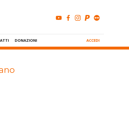
youtube
facebook
instagram
paypal
teamviewe
Menù
ATTI
DONAZIONI
ACCEDI
Account
rano