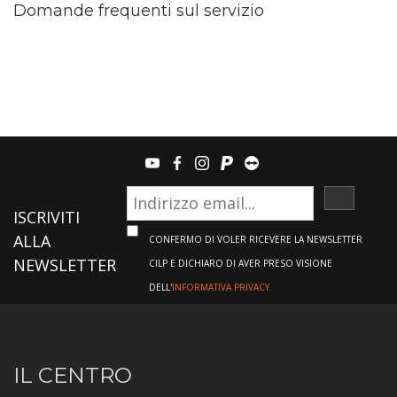
Domande frequenti sul servizio
youtube
facebook
instagram
paypal
teamviewer
ISCRIVI
ISCRIVITI
ALLA
CONFERMO DI VOLER RICEVERE LA NEWSLETTER
NEWSLETTER
CILP E DICHIARO DI AVER PRESO VISIONE
DELL'
INFORMATIVA PRIVACY.
Informazioni
IL CENTRO
sul