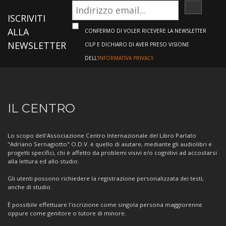
ISCRIVI
ISCRIVITI
ALLA
CONFERMO DI VOLER RICEVERE LA NEWSLETTER
NEWSLETTER
CILP E DICHIARO DI AVER PRESO VISIONE
DELL'
INFORMATIVA PRIVACY.
Informazioni
IL CENTRO
sul
Centro
Lo scopo dell'Associazione Centro Internazionale del Libro Parlato
"Adriano Sernagiotto" O.D.V. è quello di aiutare, mediante gli audiolibri e
progetti specifici, chi è affetto da problemi visivi e/o cognitivi ad accostarsi
alla lettura ed allo studio.
Gli utenti possono richiedere la registrazione personalizzata dei testi,
anche di studio.
È possibile effettuare l'iscrizione come singola persona maggiorenne
oppure come genitore o tutore di minore.