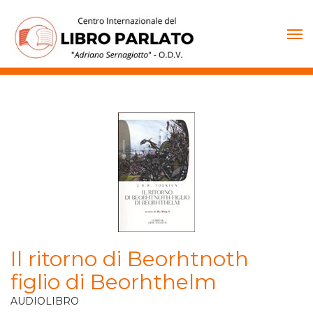
Vai
al
contenuto
Il ritorno di Beorhtnoth
figlio di Beorhthelm
AUDIOLIBRO