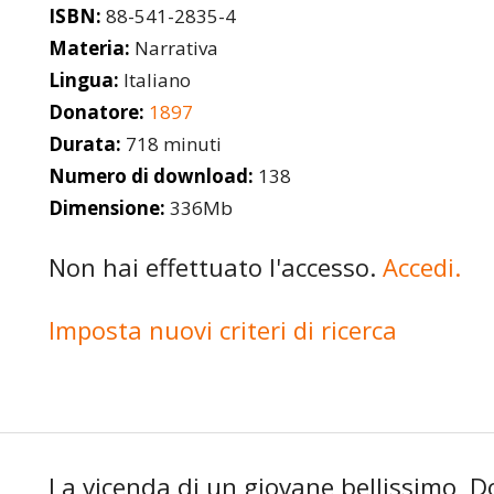
ISBN:
88-541-2835-4
Materia:
Narrativa
Lingua:
Italiano
Donatore:
1897
Durata:
718 minuti
Numero di download:
138
Dimensione:
336Mb
Non hai effettuato l'accesso.
Accedi.
Imposta nuovi criteri di ricerca
La vicenda di un giovane bellissimo, Dor