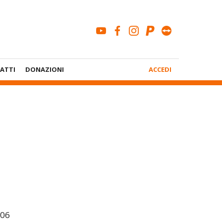
youtube
facebook
instagram
paypal
teamviewe
Menù
ATTI
DONAZIONI
ACCEDI
Account
006