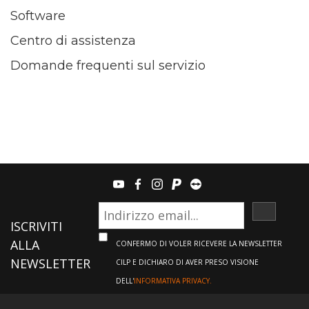
Software
Centro di assistenza
Domande frequenti sul servizio
youtube
facebook
instagram
paypal
teamviewer
ISCRIVI
ISCRIVITI
ALLA
CONFERMO DI VOLER RICEVERE LA NEWSLETTER
NEWSLETTER
CILP E DICHIARO DI AVER PRESO VISIONE
DELL'
INFORMATIVA PRIVACY.