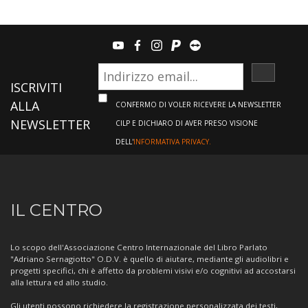
youtube
facebook
instagram
paypal
teamviewer
ISCRIVI
ISCRIVITI
ALLA
CONFERMO DI VOLER RICEVERE LA NEWSLETTER
NEWSLETTER
CILP E DICHIARO DI AVER PRESO VISIONE
DELL'
INFORMATIVA PRIVACY.
Informazioni
IL CENTRO
sul
Centro
Lo scopo dell'Associazione Centro Internazionale del Libro Parlato
"Adriano Sernagiotto" O.D.V. è quello di aiutare, mediante gli audiolibri e
progetti specifici, chi è affetto da problemi visivi e/o cognitivi ad accostarsi
alla lettura ed allo studio.
Gli utenti possono richiedere la registrazione personalizzata dei testi,