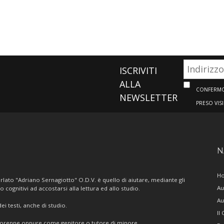
ISCRIVITI
ALLA
CONFERMO 
NEWSLETTER
PRESO VIS
N
H
lato "Adriano Sernagiotto" O.D.V. è quello di aiutare, mediante gli
Au
/o cognitivi ad accostarsi alla lettura ed allo studio.
Au
i testi, anche di studio.
Il
giorenne oppure come genitore o tutore di minore.