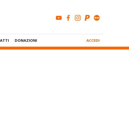
youtube
facebook
instagram
paypal
teamviewe
Menù
ATTI
DONAZIONI
ACCEDI
Account