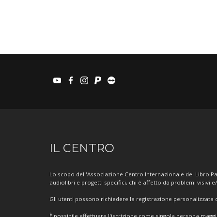
youtube
facebook
instagram
paypal
teamviewer
Informazioni
IL CENTRO
sul
Centro
Lo scopo dell'Associazione Centro Internazionale del Libro Par
audiolibri e progetti specifici, chi è affetto da problemi visivi e
Gli utenti possono richiedere la registrazione personalizzata de
È possibile effettuare l'iscrizione come singola persona mag