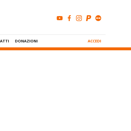
youtube
facebook
instagram
paypal
teamviewe
Menù
ATTI
DONAZIONI
ACCEDI
Account