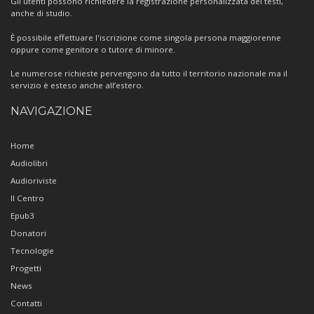
Gli utenti possono richiedere la registrazione personalizzata dei testi,
anche di studio.
È possibile effettuare l'iscrizione come singola persona maggiorenne
oppure come genitore o tutore di minore.
Le numerose richieste pervengono da tutto il territorio nazionale ma il
servizio è esteso anche all’estero.
NAVIGAZIONE
Home
Audiolibri
Audioriviste
Il Centro
Epub3
Donatori
Tecnologie
Progetti
News
Contatti