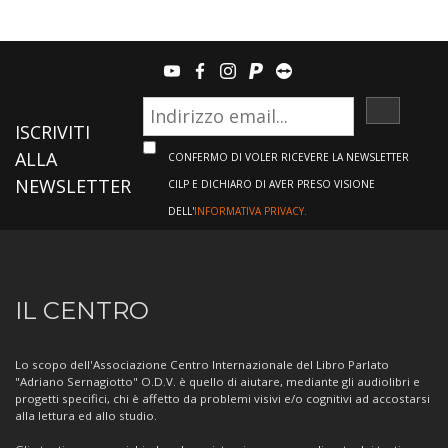
youtube
facebook
instagram
paypal
teamviewer
ISCRIVI
ISCRIVITI
ALLA
CONFERMO DI VOLER RICEVERE LA NEWSLETTER
NEWSLETTER
CILP E DICHIARO DI AVER PRESO VISIONE
DELL'
INFORMATIVA PRIVACY.
Informazioni
IL CENTRO
sul
Centro
Lo scopo dell'Associazione Centro Internazionale del Libro Parlato
"Adriano Sernagiotto" O.D.V. è quello di aiutare, mediante gli audiolibri e
progetti specifici, chi è affetto da problemi visivi e/o cognitivi ad accostarsi
alla lettura ed allo studio.