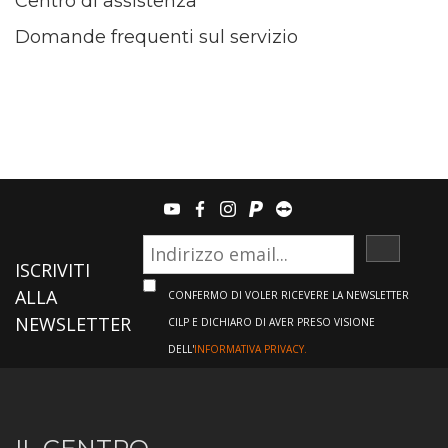
Centro di assistenza
Domande frequenti sul servizio
youtube
facebook
instagram
paypal
teamviewer
ISCRIVI
ISCRIVITI
ALLA
CONFERMO DI VOLER RICEVERE LA NEWSLETTER
NEWSLETTER
CILP E DICHIARO DI AVER PRESO VISIONE
DELL'
INFORMATIVA PRIVACY.
Informazioni