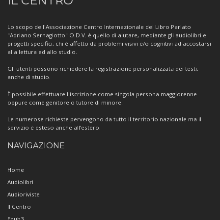
IL CENTRO
sul
Centro
Lo scopo dell'Associazione Centro Internazionale del Libro Parlato
"Adriano Sernagiotto" O.D.V. è quello di aiutare, mediante gli audiolibri e
progetti specifici, chi è affetto da problemi visivi e/o cognitivi ad accostarsi
alla lettura ed allo studio.
Gli utenti possono richiedere la registrazione personalizzata dei testi,
anche di studio.
È possibile effettuare l'iscrizione come singola persona maggiorenne
oppure come genitore o tutore di minore.
Le numerose richieste pervengono da tutto il territorio nazionale ma il
servizio è esteso anche all’estero.
NAVIGAZIONE
Home
Audiolibri
Audioriviste
Il Centro
Epub3