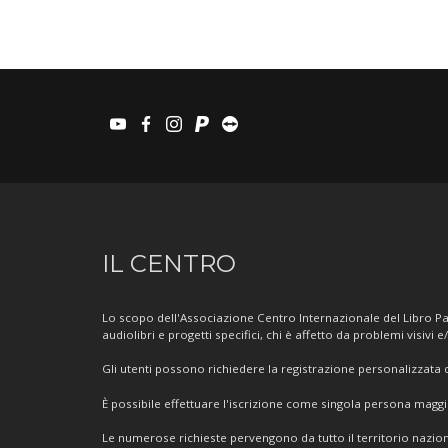
youtube
facebook
instagram
paypal
teamviewer
Informazioni
IL CENTRO
sul
Centro
Lo scopo dell'Associazione Centro Internazionale del Libro Par
audiolibri e progetti specifici, chi è affetto da problemi visivi e
Gli utenti possono richiedere la registrazione personalizzata de
È possibile effettuare l'iscrizione come singola persona mag
Le numerose richieste pervengono da tutto il territorio nazion