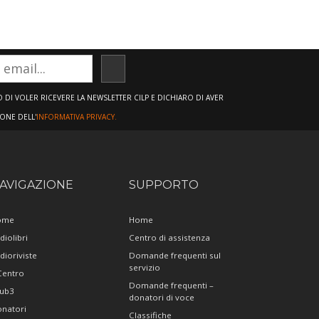
ISCRIVITI
DI VOLER RICEVERE LA NEWSLETTER CILP E DICHIARO DI AVER
IONE DELL'
INFORMATIVA PRIVACY.
AVIGAZIONE
SUPPORTO
ome
Home
diolibri
Centro di assistenza
dioriviste
Domande frequenti sul
servizio
 Centro
Domande frequenti –
ub3
donatori di voce
natori
Classifiche