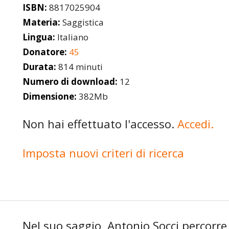
ISBN:
8817025904
Materia:
Saggistica
Lingua:
Italiano
Donatore:
45
Durata:
814 minuti
Numero di download:
12
Dimensione:
382Mb
Non hai effettuato l'accesso.
Accedi.
Imposta nuovi criteri di ricerca
Nel suo saggio, Antonio Socci percorre 