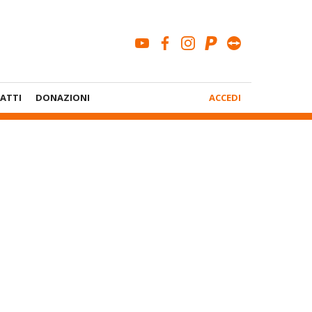
youtube
facebook
instagram
paypal
teamviewe
Menù
ATTI
DONAZIONI
ACCEDI
Account