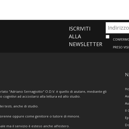
ISCRIVITI
ALLA
CONFERMO 
NEWSLETTER
PRESO VIS
N
H
lato "Adriano Sernagiotto" O.D.V. è quello di aiutare, mediante gli
Au
/o cognitivi ad accostarsi alla lettura ed allo studio.
Au
i testi, anche di studio.
Il
giorenne oppure come genitore o tutore di minore.
Ep
Do
ale ma il servizio è esteso anche all’estero.