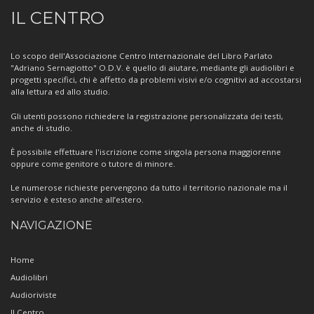
Informazioni
IL CENTRO
sul
Centro
Lo scopo dell'Associazione Centro Internazionale del Libro Parlato
"Adriano Sernagiotto" O.D.V. è quello di aiutare, mediante gli audiolibri e
progetti specifici, chi è affetto da problemi visivi e/o cognitivi ad accostarsi
alla lettura ed allo studio.
Gli utenti possono richiedere la registrazione personalizzata dei testi,
anche di studio.
È possibile effettuare l'iscrizione come singola persona maggiorenne
oppure come genitore o tutore di minore.
Le numerose richieste pervengono da tutto il territorio nazionale ma il
servizio è esteso anche all’estero.
NAVIGAZIONE
Home
Audiolibri
Audioriviste
Il Centro