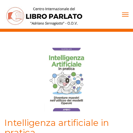
Vai
al
contenuto
Intelligenza artificiale in
pratica