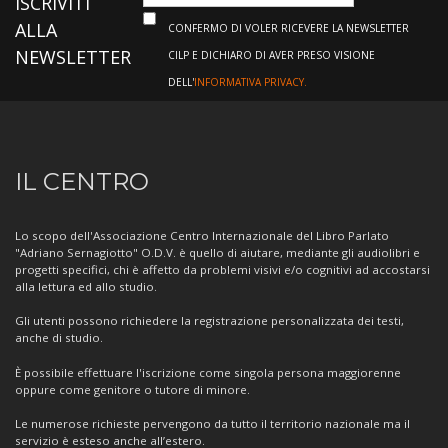
ISCRIVITI
ALLA
CONFERMO DI VOLER RICEVERE LA NEWSLETTER
NEWSLETTER
CILP E DICHIARO DI AVER PRESO VISIONE
DELL'
INFORMATIVA PRIVACY.
Informazioni
IL CENTRO
sul
Centro
Lo scopo dell'Associazione Centro Internazionale del Libro Parlato
"Adriano Sernagiotto" O.D.V. è quello di aiutare, mediante gli audiolibri e
progetti specifici, chi è affetto da problemi visivi e/o cognitivi ad accostarsi
alla lettura ed allo studio.
Gli utenti possono richiedere la registrazione personalizzata dei testi,
anche di studio.
È possibile effettuare l'iscrizione come singola persona maggiorenne
oppure come genitore o tutore di minore.
Le numerose richieste pervengono da tutto il territorio nazionale ma il
servizio è esteso anche all’estero.