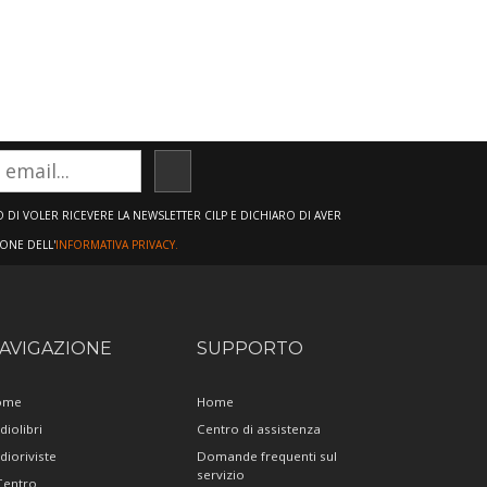
ISCRIVITI
DI VOLER RICEVERE LA NEWSLETTER CILP E DICHIARO DI AVER
IONE DELL'
INFORMATIVA PRIVACY.
AVIGAZIONE
SUPPORTO
ome
Home
diolibri
Centro di assistenza
dioriviste
Domande frequenti sul
servizio
 Centro