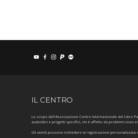
youtube
facebook
instagram
paypal
teamviewer
Informazioni
IL CENTRO
sul
Centro
Lo scopo dell'Associazione Centro Internazionale del Libro Par
audiolibri e progetti specifici, chi è affetto da problemi visivi e
Gli utenti possono richiedere la registrazione personalizzata de