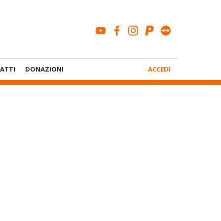
youtube
facebook
instagram
paypal
teamviewe
Menù
ATTI
DONAZIONI
ACCEDI
Account