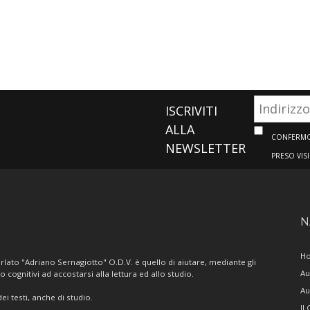
ISCRIVITI
ALLA
CONFERMO 
NEWSLETTER
PRESO VIS
N
H
lato "Adriano Sernagiotto" O.D.V. è quello di aiutare, mediante gli
Au
/o cognitivi ad accostarsi alla lettura ed allo studio.
Au
i testi, anche di studio.
Il