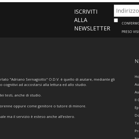
ISCRIVITI
ALLA
CONFERMO 
NEWSLETTER
PRESO VIS
N
H
lato "Adriano Sernagiotto" O.D.V. è quello di aiutare, mediante gli
Au
/o cognitivi ad accostarsi alla lettura ed allo studio.
Au
i testi, anche di studio.
Il
giorenne oppure come genitore o tutore di minore.
Ep
Do
ale ma il servizio è esteso anche all’estero.
Te
Pr
N