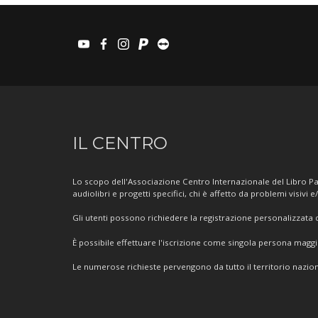
youtube
facebook
instagram
paypal
teamviewer
Informazioni
IL CENTRO
sul
Centro
Lo scopo dell'Associazione Centro Internazionale del Libro Par
audiolibri e progetti specifici, chi è affetto da problemi visivi e
Gli utenti possono richiedere la registrazione personalizzata de
È possibile effettuare l'iscrizione come singola persona mag
Le numerose richieste pervengono da tutto il territorio nazion