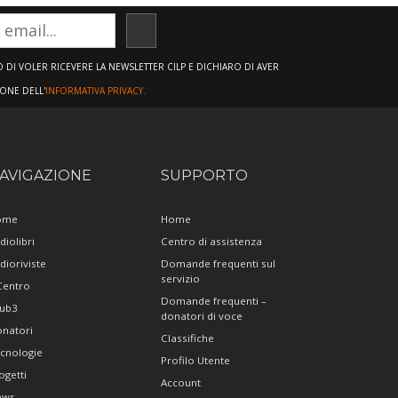
ISCRIVITI
DI VOLER RICEVERE LA NEWSLETTER CILP E DICHIARO DI AVER
IONE DELL'
INFORMATIVA PRIVACY.
AVIGAZIONE
SUPPORTO
ome
Home
diolibri
Centro di assistenza
dioriviste
Domande frequenti sul
servizio
 Centro
Domande frequenti –
ub3
donatori di voce
natori
Classifiche
cnologie
Profilo Utente
ogetti
Account
ews