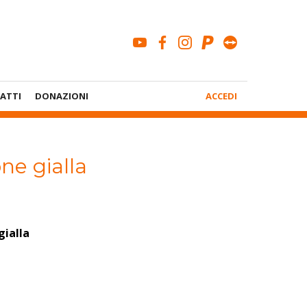
youtube
facebook
instagram
paypal
teamviewe
Menù
ATTI
DONAZIONI
ACCEDI
Account
one gialla
gialla