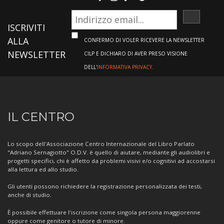
ISCRIVI
ISCRIVITI
ALLA
CONFERMO DI VOLER RICEVERE LA NEWSLETTER
NEWSLETTER
CILP E DICHIARO DI AVER PRESO VISIONE
DELL'
INFORMATIVA PRIVACY.
Informazioni
IL CENTRO
sul
Centro
Lo scopo dell'Associazione Centro Internazionale del Libro Parlato
"Adriano Sernagiotto" O.D.V. è quello di aiutare, mediante gli audiolibri e
progetti specifici, chi è affetto da problemi visivi e/o cognitivi ad accostarsi
alla lettura ed allo studio.
Gli utenti possono richiedere la registrazione personalizzata dei testi,
anche di studio.
È possibile effettuare l'iscrizione come singola persona maggiorenne
oppure come genitore o tutore di minore.