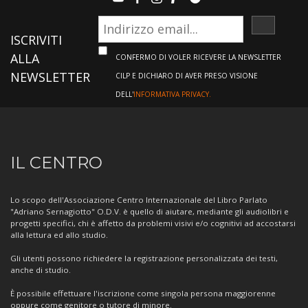
ISCRIVI
ISCRIVITI
ALLA
CONFERMO DI VOLER RICEVERE LA NEWSLETTER
NEWSLETTER
CILP E DICHIARO DI AVER PRESO VISIONE
DELL'
INFORMATIVA PRIVACY.
Informazioni
IL CENTRO
sul
Centro
Lo scopo dell'Associazione Centro Internazionale del Libro Parlato
"Adriano Sernagiotto" O.D.V. è quello di aiutare, mediante gli audiolibri e
progetti specifici, chi è affetto da problemi visivi e/o cognitivi ad accostarsi
alla lettura ed allo studio.
Gli utenti possono richiedere la registrazione personalizzata dei testi,
anche di studio.
È possibile effettuare l'iscrizione come singola persona maggiorenne
oppure come genitore o tutore di minore.