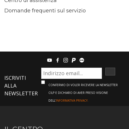
Centro di assistenza
Domande frequenti sul servizio
youtube
facebook
instagram
paypal
teamviewer
ISCRIVI
ISCRIVITI
ALLA
CONFERMO DI VOLER RICEVERE LA NEWSLETTER
NEWSLETTER
CILP E DICHIARO DI AVER PRESO VISIONE
DELL'
INFORMATIVA PRIVACY.
Informazioni