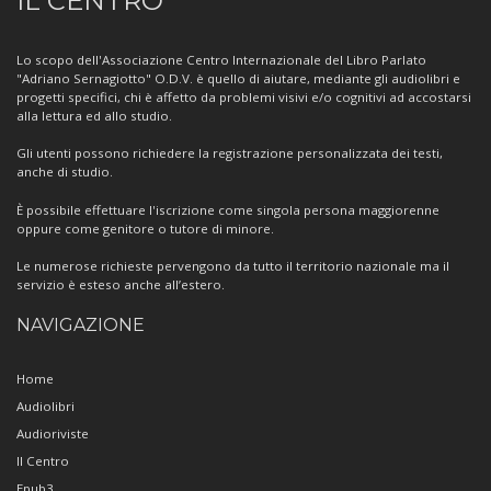
IL CENTRO
sul
Centro
Lo scopo dell'Associazione Centro Internazionale del Libro Parlato
"Adriano Sernagiotto" O.D.V. è quello di aiutare, mediante gli audiolibri e
progetti specifici, chi è affetto da problemi visivi e/o cognitivi ad accostarsi
alla lettura ed allo studio.
Gli utenti possono richiedere la registrazione personalizzata dei testi,
anche di studio.
È possibile effettuare l'iscrizione come singola persona maggiorenne
oppure come genitore o tutore di minore.
Le numerose richieste pervengono da tutto il territorio nazionale ma il
servizio è esteso anche all’estero.
NAVIGAZIONE
Home
Audiolibri
Audioriviste
Il Centro
Epub3