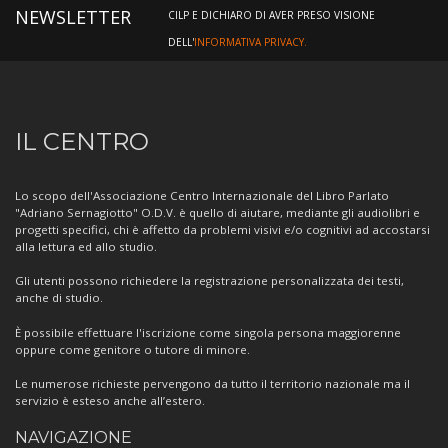
NEWSLETTER
CILP E DICHIARO DI AVER PRESO VISIONE
DELL'
INFORMATIVA PRIVACY.
Informazioni
IL CENTRO
sul
Centro
Lo scopo dell'Associazione Centro Internazionale del Libro Parlato
"Adriano Sernagiotto" O.D.V. è quello di aiutare, mediante gli audiolibri e
progetti specifici, chi è affetto da problemi visivi e/o cognitivi ad accostarsi
alla lettura ed allo studio.
Gli utenti possono richiedere la registrazione personalizzata dei testi,
anche di studio.
È possibile effettuare l'iscrizione come singola persona maggiorenne
oppure come genitore o tutore di minore.
Le numerose richieste pervengono da tutto il territorio nazionale ma il
servizio è esteso anche all’estero.
NAVIGAZIONE