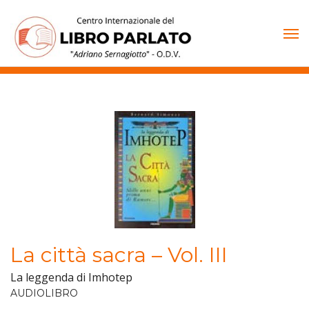
Vai
al
contenuto
La città sacra – Vol. III
La leggenda di Imhotep
AUDIOLIBRO