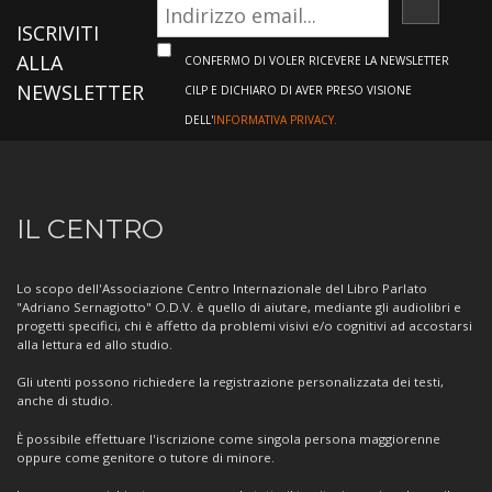
ISCRIVI
ISCRIVITI
ALLA
CONFERMO DI VOLER RICEVERE LA NEWSLETTER
NEWSLETTER
CILP E DICHIARO DI AVER PRESO VISIONE
DELL'
INFORMATIVA PRIVACY.
Informazioni
IL CENTRO
sul
Centro
Lo scopo dell'Associazione Centro Internazionale del Libro Parlato
"Adriano Sernagiotto" O.D.V. è quello di aiutare, mediante gli audiolibri e
progetti specifici, chi è affetto da problemi visivi e/o cognitivi ad accostarsi
alla lettura ed allo studio.
Gli utenti possono richiedere la registrazione personalizzata dei testi,
anche di studio.
È possibile effettuare l'iscrizione come singola persona maggiorenne
oppure come genitore o tutore di minore.