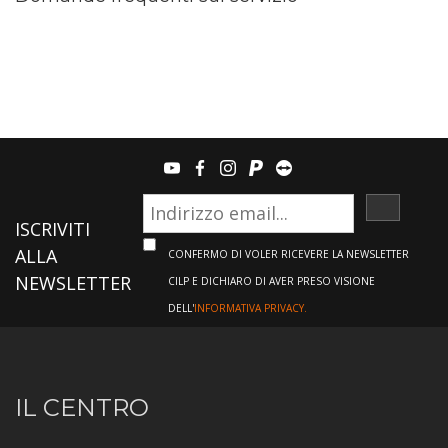
youtube
facebook
instagram
paypal
teamviewer
ISCRIVI
ISCRIVITI
ALLA
CONFERMO DI VOLER RICEVERE LA NEWSLETTER
NEWSLETTER
CILP E DICHIARO DI AVER PRESO VISIONE
DELL'
INFORMATIVA PRIVACY.
Informazioni
IL CENTRO
sul