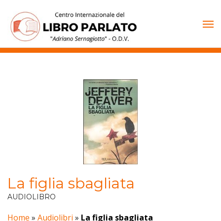
Vai
al
contenuto
La figlia sbagliata
AUDIOLIBRO
Home
»
Audiolibri
»
La figlia sbagliata