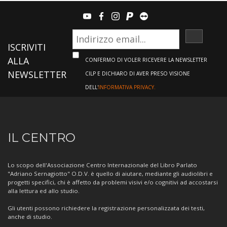
youtube
facebook
instagram
paypal
teamviewer
ISCRIVI
ISCRIVITI
ALLA
CONFERMO DI VOLER RICEVERE LA NEWSLETTER
NEWSLETTER
CILP E DICHIARO DI AVER PRESO VISIONE
DELL'
INFORMATIVA PRIVACY.
Informazioni
IL CENTRO
sul
Centro
Lo scopo dell'Associazione Centro Internazionale del Libro Parlato
"Adriano Sernagiotto" O.D.V. è quello di aiutare, mediante gli audiolibri e
progetti specifici, chi è affetto da problemi visivi e/o cognitivi ad accostarsi
alla lettura ed allo studio.
Gli utenti possono richiedere la registrazione personalizzata dei testi,
anche di studio.