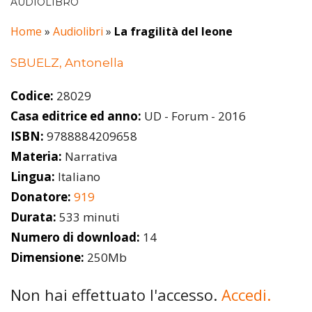
AUDIOLIBRO
Home
»
Audiolibri
»
La fragilità del leone
SBUELZ, Antonella
Codice:
28029
Casa editrice ed anno:
UD - Forum - 2016
ISBN:
9788884209658
Materia:
Narrativa
Lingua:
Italiano
Donatore:
919
Durata:
533 minuti
Numero di download:
14
Dimensione:
250Mb
Non hai effettuato l'accesso.
Accedi.