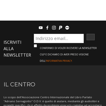
youtube
facebook
instagram
paypal
teamviewer
ISCRIVI
ISCRIVITI
ALLA
CONFERMO DI VOLER RICEVERE LA NEWSLETTER
NEWSLETTER
CILP E DICHIARO DI AVER PRESO VISIONE
DELL'
INFORMATIVA PRIVACY.
Informazioni
IL CENTRO
sul
Centro
Lo scopo dell'Associazione Centro Internazionale del Libro Parlato
"Adriano Sernagiotto" O.D.V. è quello di aiutare, mediante gli audiolibri e
progetti specifici, chi è affetto da problemi visivi e/o cognitivi ad accostarsi