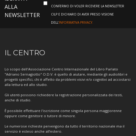
ALLA
CONFERMO DI VOLER RICEVERE LA NEWSLETTER
NEWSLETTER
CILP E DICHIARO DI AVER PRESO VISIONE
DELL'
INFORMATIVA PRIVACY.
Informazioni
IL CENTRO
sul
Centro
Lo scopo dell'Associazione Centro Internazionale del Libro Parlato
"Adriano Sernagiotto" O.D.V. è quello di aiutare, mediante gli audiolibri e
progetti specifici, chi è affetto da problemi visivi e/o cognitivi ad accostarsi
alla lettura ed allo studio.
Gli utenti possono richiedere la registrazione personalizzata dei testi,
anche di studio.
È possibile effettuare l'iscrizione come singola persona maggiorenne
oppure come genitore o tutore di minore.
Le numerose richieste pervengono da tutto il territorio nazionale ma il
servizio è esteso anche all’estero.