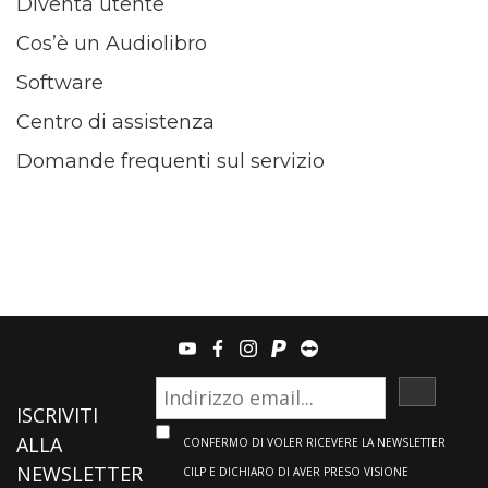
Diventa utente
Cos’è un Audiolibro
Software
Centro di assistenza
Domande frequenti sul servizio
youtube
facebook
instagram
paypal
teamviewer
ISCRIVI
ISCRIVITI
ALLA
CONFERMO DI VOLER RICEVERE LA NEWSLETTER
NEWSLETTER
CILP E DICHIARO DI AVER PRESO VISIONE