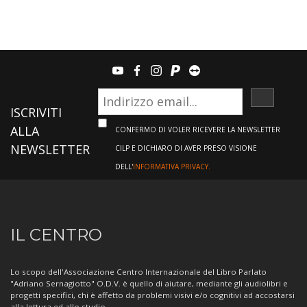
youtube
facebook
instagram
paypal
teamviewer
ISCRIVI
ISCRIVITI
ALLA
CONFERMO DI VOLER RICEVERE LA NEWSLETTER
NEWSLETTER
CILP E DICHIARO DI AVER PRESO VISIONE
DELL'
INFORMATIVA PRIVACY.
Informazioni
IL CENTRO
sul
Centro
Lo scopo dell'Associazione Centro Internazionale del Libro Parlato
"Adriano Sernagiotto" O.D.V. è quello di aiutare, mediante gli audiolibri e
progetti specifici, chi è affetto da problemi visivi e/o cognitivi ad accostarsi
alla lettura ed allo studio.