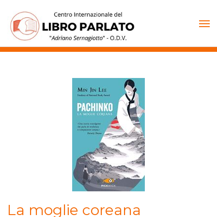
Vai
al
contenuto
La moglie coreana