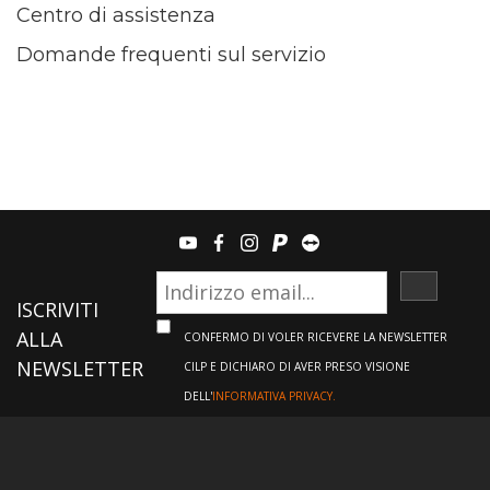
Centro di assistenza
Domande frequenti sul servizio
youtube
facebook
instagram
paypal
teamviewer
ISCRIVI
ISCRIVITI
ALLA
CONFERMO DI VOLER RICEVERE LA NEWSLETTER
NEWSLETTER
CILP E DICHIARO DI AVER PRESO VISIONE
DELL'
INFORMATIVA PRIVACY.
Informazioni