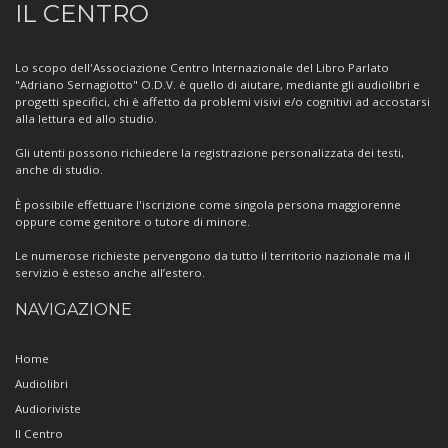
IL CENTRO
sul
Centro
Lo scopo dell'Associazione Centro Internazionale del Libro Parlato
"Adriano Sernagiotto" O.D.V. è quello di aiutare, mediante gli audiolibri e
progetti specifici, chi è affetto da problemi visivi e/o cognitivi ad accostarsi
alla lettura ed allo studio.
Gli utenti possono richiedere la registrazione personalizzata dei testi,
anche di studio.
È possibile effettuare l'iscrizione come singola persona maggiorenne
oppure come genitore o tutore di minore.
Le numerose richieste pervengono da tutto il territorio nazionale ma il
servizio è esteso anche all’estero.
NAVIGAZIONE
Home
Audiolibri
Audioriviste
Il Centro