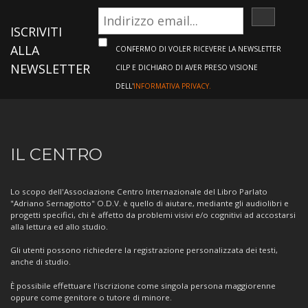
ISCRIVI
ISCRIVITI
ALLA
CONFERMO DI VOLER RICEVERE LA NEWSLETTER
NEWSLETTER
CILP E DICHIARO DI AVER PRESO VISIONE
DELL'
INFORMATIVA PRIVACY.
Informazioni
IL CENTRO
sul
Centro
Lo scopo dell'Associazione Centro Internazionale del Libro Parlato
"Adriano Sernagiotto" O.D.V. è quello di aiutare, mediante gli audiolibri e
progetti specifici, chi è affetto da problemi visivi e/o cognitivi ad accostarsi
alla lettura ed allo studio.
Gli utenti possono richiedere la registrazione personalizzata dei testi,
anche di studio.
È possibile effettuare l'iscrizione come singola persona maggiorenne
oppure come genitore o tutore di minore.