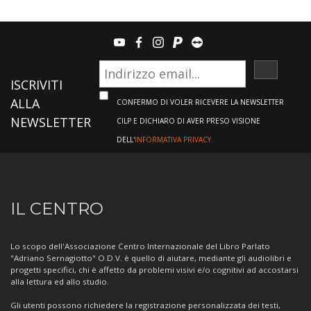
youtube
facebook
instagram
paypal
teamviewer
ISCRIVI
ISCRIVITI
ALLA
CONFERMO DI VOLER RICEVERE LA NEWSLETTER
NEWSLETTER
CILP E DICHIARO DI AVER PRESO VISIONE
DELL'
INFORMATIVA PRIVACY.
Informazioni
IL CENTRO
sul
Centro
Lo scopo dell'Associazione Centro Internazionale del Libro Parlato
"Adriano Sernagiotto" O.D.V. è quello di aiutare, mediante gli audiolibri e
progetti specifici, chi è affetto da problemi visivi e/o cognitivi ad accostarsi
alla lettura ed allo studio.
Gli utenti possono richiedere la registrazione personalizzata dei testi,