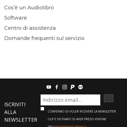
Cos’è un Audiolibro
Software
Centro di assistenza
Domande frequenti sul servizio
youtube
facebook
instagram
paypal
teamviewer
ISCRIVI
ISCRIVITI
ALLA
CONFERMO DI VOLER RICEVERE LA NEWSLETTER
NEWSLETTER
CILP E DICHIARO DI AVER PRESO VISIONE
DELL'
INFORMATIVA PRIVACY.