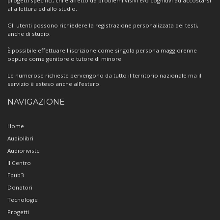
progetti specifici, chi è affetto da problemi visivi e/o cognitivi ad accostarsi
alla lettura ed allo studio.
Gli utenti possono richiedere la registrazione personalizzata dei testi,
anche di studio.
È possibile effettuare l'iscrizione come singola persona maggiorenne
oppure come genitore o tutore di minore.
Le numerose richieste pervengono da tutto il territorio nazionale ma il
servizio è esteso anche all’estero.
NAVIGAZIONE
Home
Audiolibri
Audioriviste
Il Centro
Epub3
Donatori
Tecnologie
Progetti