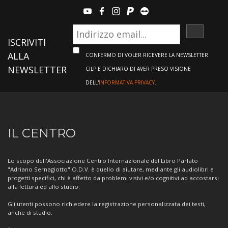
youtube
facebook
instagram
paypal
teamviewer
ISCRIVI
ISCRIVITI
ALLA
CONFERMO DI VOLER RICEVERE LA NEWSLETTER
NEWSLETTER
CILP E DICHIARO DI AVER PRESO VISIONE
DELL'
INFORMATIVA PRIVACY.
Informazioni
IL CENTRO
sul
Centro
Lo scopo dell'Associazione Centro Internazionale del Libro Parlato
"Adriano Sernagiotto" O.D.V. è quello di aiutare, mediante gli audiolibri e
progetti specifici, chi è affetto da problemi visivi e/o cognitivi ad accostarsi
alla lettura ed allo studio.
Gli utenti possono richiedere la registrazione personalizzata dei testi,
anche di studio.