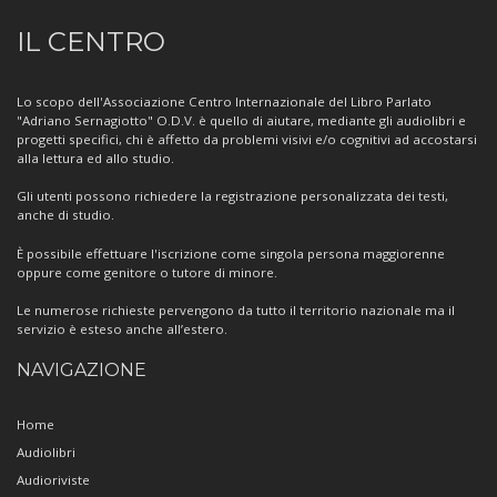
Informazioni
IL CENTRO
sul
Centro
Lo scopo dell'Associazione Centro Internazionale del Libro Parlato
"Adriano Sernagiotto" O.D.V. è quello di aiutare, mediante gli audiolibri e
progetti specifici, chi è affetto da problemi visivi e/o cognitivi ad accostarsi
alla lettura ed allo studio.
Gli utenti possono richiedere la registrazione personalizzata dei testi,
anche di studio.
È possibile effettuare l'iscrizione come singola persona maggiorenne
oppure come genitore o tutore di minore.
Le numerose richieste pervengono da tutto il territorio nazionale ma il
servizio è esteso anche all’estero.
NAVIGAZIONE
Home
Audiolibri
Audioriviste