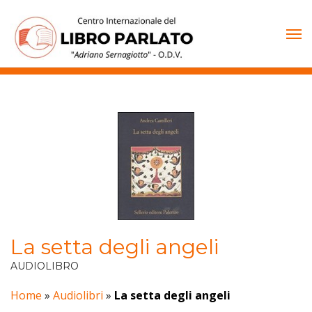
Vai
al
contenuto
La setta degli angeli
AUDIOLIBRO
Home
»
Audiolibri
»
La setta degli angeli