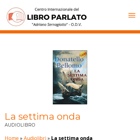
Vai
al
contenuto
La settima onda
AUDIOLIBRO
Home
»
Audiolibri
»
La settima onda