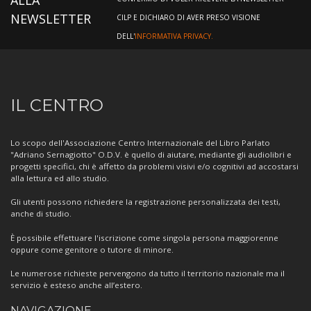
ALLA
NEWSLETTER
CILP E DICHIARO DI AVER PRESO VISIONE
DELL'
INFORMATIVA PRIVACY.
Informazioni
IL CENTRO
sul
Centro
Lo scopo dell'Associazione Centro Internazionale del Libro Parlato
"Adriano Sernagiotto" O.D.V. è quello di aiutare, mediante gli audiolibri e
progetti specifici, chi è affetto da problemi visivi e/o cognitivi ad accostarsi
alla lettura ed allo studio.
Gli utenti possono richiedere la registrazione personalizzata dei testi,
anche di studio.
È possibile effettuare l'iscrizione come singola persona maggiorenne
oppure come genitore o tutore di minore.
Le numerose richieste pervengono da tutto il territorio nazionale ma il
servizio è esteso anche all’estero.
NAVIGAZIONE