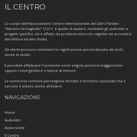
Informazioni
IL CENTRO
sul
Centro
Lo scopo dell'Associazione Centro Internazionale del Libro Parlato
"Adriano Sernagiotto" O.D.V. è quello di aiutare, mediante gli audiolibri e
progetti specifici, chi è affetto da problemi visivi e/o cognitivi ad accostarsi
alla lettura ed allo studio.
Gli utenti possono richiedere la registrazione personalizzata dei testi,
anche di studio.
È possibile effettuare l'iscrizione come singola persona maggiorenne
oppure come genitore o tutore di minore.
Le numerose richieste pervengono da tutto il territorio nazionale ma il
servizio è esteso anche all’estero.
NAVIGAZIONE
Home
Audiolibri
Audioriviste
Il Centro