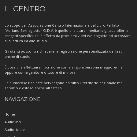
Informazioni
IL CENTRO
sul
Centro
Lo scopo dell'Associazione Centro Internazionale del Libro Parlato
"Adriano Sernagiotto" O.D.V. è quello di aiutare, mediante gli audiolibri e
progetti specifici, chi è affetto da problemi visivi e/o cognitivi ad accostarsi
alla lettura ed allo studio.
Gli utenti possono richiedere la registrazione personalizzata dei testi,
anche di studio.
È possibile effettuare l'iscrizione come singola persona maggiorenne
oppure come genitore o tutore di minore.
Le numerose richieste pervengono da tutto il territorio nazionale ma il
servizio è esteso anche all’estero.
NAVIGAZIONE
Home
Audiolibri
Audioriviste