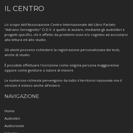
Informazioni
IL CENTRO
sul
Centro
Lo scopo dell'Associazione Centro Internazionale del Libro Parlato
"Adriano Sernagiotto" O.D.V. è quello di aiutare, mediante gli audiolibri e
progetti specifici, chi è affetto da problemi visivi e/o cognitivi ad accostarsi
alla lettura ed allo studio.
Gli utenti possono richiedere la registrazione personalizzata dei testi,
anche di studio.
È possibile effettuare l'iscrizione come singola persona maggiorenne
oppure come genitore o tutore di minore.
Le numerose richieste pervengono da tutto il territorio nazionale ma il
servizio è esteso anche all’estero.
NAVIGAZIONE
Home
Audiolibri
Audioriviste