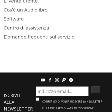
Diventa utente
Cos’è un Audiolibro
Software
Centro di assistenza
Domande frequenti sul servizio
youtube
facebook
instagram
paypal
teamviewer
ISCRIVI
ISCRIVITI
ALLA
CONFERMO DI VOLER RICEVERE LA NEWSLETTER
NEWSLETTER
CILP E DICHIARO DI AVER PRESO VISIONE