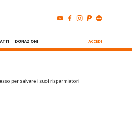
youtube
facebook
instagram
paypal
teamviewe
Menù
ATTI
DONAZIONI
ACCEDI
Account
tesso per salvare i suoi risparmiatori