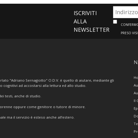
ISCRIVITI
ALLA
CONFERMO 
NEWSLETTER
PRESO VIS
N
H
lato "Adriano Sernagiotto" O.D.V. è quello di aiutare, mediante gli
Au
/o cognitivi ad accostarsi alla lettura ed allo studio.
Au
i testi, anche di studio.
Il
giorenne oppure come genitore o tutore di minore.
Ep
Do
ale ma il servizio è esteso anche all’estero.
Te
Pr