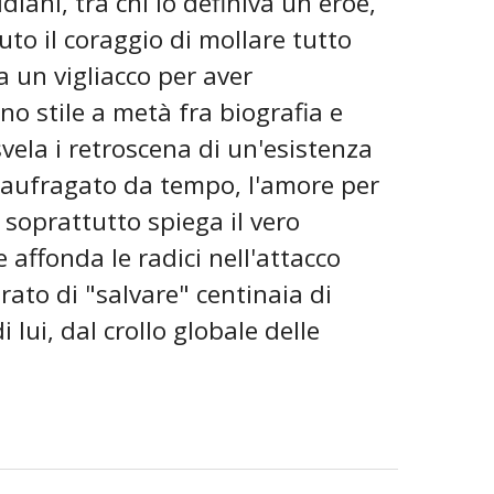
iani, tra chi lo definiva un eroe,
to il coraggio di mollare tutto
va un vigliacco per aver
no stile a metà fra biografia e
vela i retroscena di un'esistenza
 naufragato da tempo, l'amore per
 soprattutto spiega il vero
 affonda le radici nell'attacco
rato di "salvare" centinaia di
i lui, dal crollo globale delle