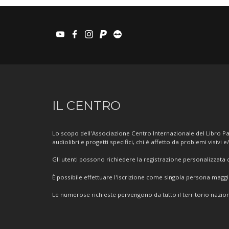
youtube
facebook
instagram
paypal
teamviewer
Informazioni
IL CENTRO
sul
Centro
Lo scopo dell'Associazione Centro Internazionale del Libro Par
audiolibri e progetti specifici, chi è affetto da problemi visivi e
Gli utenti possono richiedere la registrazione personalizzata de
È possibile effettuare l'iscrizione come singola persona mag
Le numerose richieste pervengono da tutto il territorio nazion