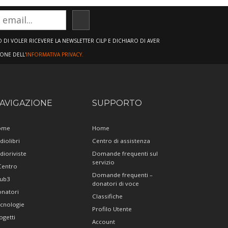
ISCRIVITI
DI VOLER RICEVERE LA NEWSLETTER CILP E DICHIARO DI AVER
IONE DELL'
INFORMATIVA PRIVACY.
AVIGAZIONE
SUPPORTO
ome
Home
diolibri
Centro di assistenza
dioriviste
Domande frequenti sul
servizio
 Centro
Domande frequenti –
ub3
donatori di voce
natori
Classifiche
cnologie
Profilo Utente
ogetti
Account