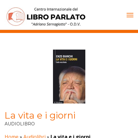
Vai
al
contenuto
La vita e i giorni
AUDIOLIBRO
Home
»
Audiolibri
»
La vita e i giorni