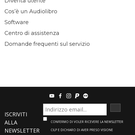
Diventa utente
Cos’è un Audiolibro
Software
Centro di assistenza
Domande frequenti sul servizio
youtube
facebook
instagram
paypal
teamviewer
ISCRIVI
ISCRIVITI
ALLA
CONFERMO DI VOLER RICEVERE LA NEWSLETTER
NEWSLETTER
CILP E DICHIARO DI AVER PRESO VISIONE