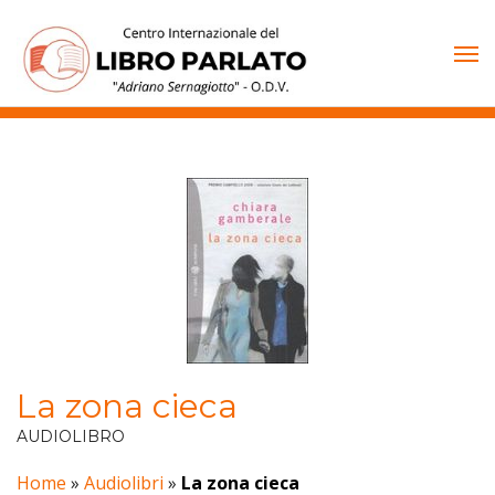
Vai
al
contenuto
La zona cieca
AUDIOLIBRO
Home
»
Audiolibri
»
La zona cieca