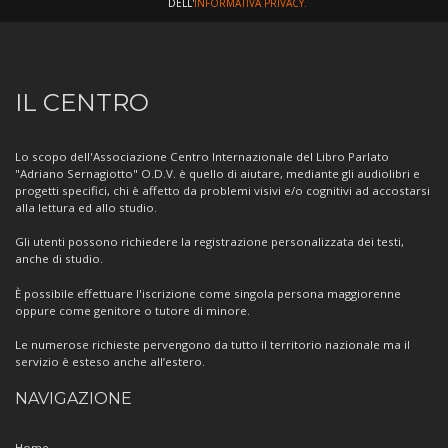
DELL'
INFORMATIVA PRIVACY.
Informazioni
IL CENTRO
sul
Centro
Lo scopo dell'Associazione Centro Internazionale del Libro Parlato
"Adriano Sernagiotto" O.D.V. è quello di aiutare, mediante gli audiolibri e
progetti specifici, chi è affetto da problemi visivi e/o cognitivi ad accostarsi
alla lettura ed allo studio.
Gli utenti possono richiedere la registrazione personalizzata dei testi,
anche di studio.
È possibile effettuare l'iscrizione come singola persona maggiorenne
oppure come genitore o tutore di minore.
Le numerose richieste pervengono da tutto il territorio nazionale ma il
servizio è esteso anche all’estero.
NAVIGAZIONE
Home