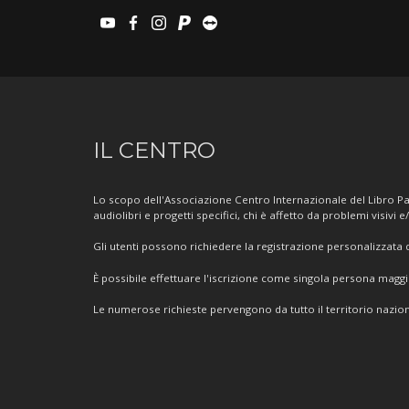
youtube
facebook
instagram
paypal
teamviewer
Informazioni
IL CENTRO
sul
Centro
Lo scopo dell'Associazione Centro Internazionale del Libro Par
audiolibri e progetti specifici, chi è affetto da problemi visivi e
Gli utenti possono richiedere la registrazione personalizzata de
È possibile effettuare l'iscrizione come singola persona mag
Le numerose richieste pervengono da tutto il territorio nazion