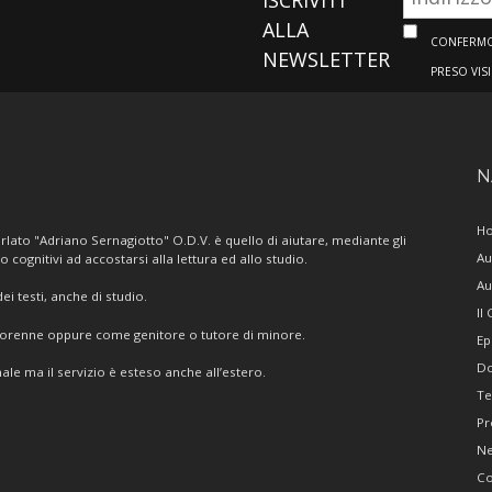
ALLA
CONFERMO 
NEWSLETTER
PRESO VIS
N
H
lato "Adriano Sernagiotto" O.D.V. è quello di aiutare, mediante gli
Au
/o cognitivi ad accostarsi alla lettura ed allo studio.
Au
i testi, anche di studio.
Il
giorenne oppure come genitore o tutore di minore.
Ep
Do
ale ma il servizio è esteso anche all’estero.
Te
Pr
N
Co