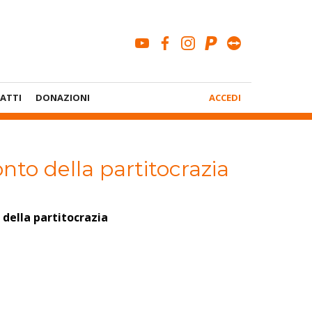
youtube
facebook
instagram
paypal
teamviewe
Menù
ATTI
DONAZIONI
ACCEDI
Account
monto della partitocrazia
o della partitocrazia