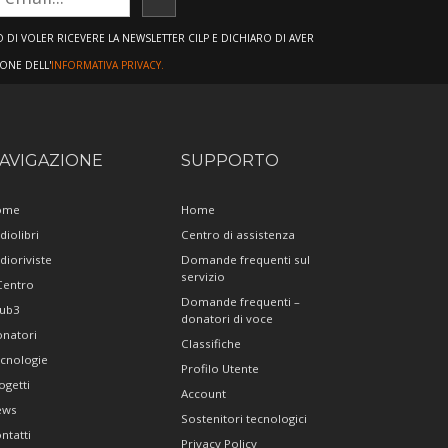
ISCRIVITI
DI VOLER RICEVERE LA NEWSLETTER CILP E DICHIARO DI AVER
IONE DELL'
INFORMATIVA PRIVACY.
AVIGAZIONE
SUPPORTO
ome
Home
diolibri
Centro di assistenza
dioriviste
Domande frequenti sul
servizio
 Centro
Domande frequenti –
ub3
donatori di voce
natori
Classifiche
cnologie
Profilo Utente
ogetti
Account
ews
Sostenitori tecnologici
ntatti
Privacy Policy