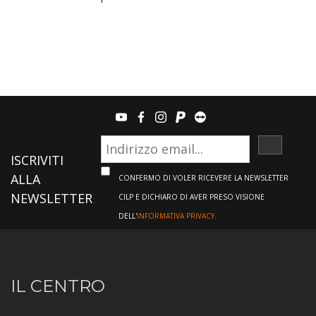
youtube
facebook
instagram
paypal
teamviewer
ISCRIVI
ISCRIVITI
ALLA
CONFERMO DI VOLER RICEVERE LA NEWSLETTER
NEWSLETTER
CILP E DICHIARO DI AVER PRESO VISIONE
DELL'
INFORMATIVA PRIVACY.
Informazioni
IL CENTRO
sul