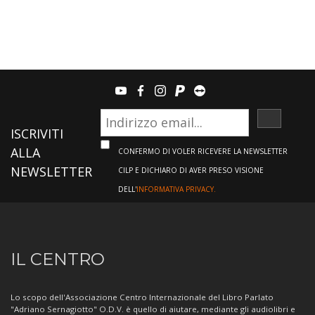
youtube
facebook
instagram
paypal
teamviewer
ISCRIVI
ISCRIVITI
ALLA
CONFERMO DI VOLER RICEVERE LA NEWSLETTER
NEWSLETTER
CILP E DICHIARO DI AVER PRESO VISIONE
DELL'
INFORMATIVA PRIVACY.
Informazioni
IL CENTRO
sul
Centro
Lo scopo dell'Associazione Centro Internazionale del Libro Parlato
"Adriano Sernagiotto" O.D.V. è quello di aiutare, mediante gli audiolibri e