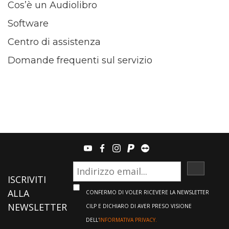
Cos’è un Audiolibro
Software
Centro di assistenza
Domande frequenti sul servizio
youtube
facebook
instagram
paypal
teamviewer
ISCRIVI
ISCRIVITI
ALLA
CONFERMO DI VOLER RICEVERE LA NEWSLETTER
NEWSLETTER
CILP E DICHIARO DI AVER PRESO VISIONE
DELL'
INFORMATIVA PRIVACY.