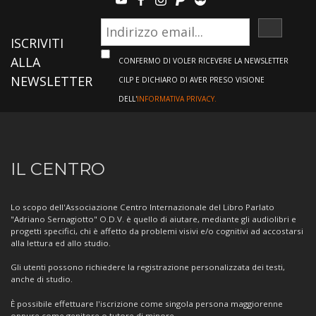
youtube
facebook
instagram
paypal
teamviewer
ISCRIVI
ISCRIVITI
ALLA
CONFERMO DI VOLER RICEVERE LA NEWSLETTER
NEWSLETTER
CILP E DICHIARO DI AVER PRESO VISIONE
DELL'
INFORMATIVA PRIVACY.
Informazioni
IL CENTRO
sul
Centro
Lo scopo dell'Associazione Centro Internazionale del Libro Parlato
"Adriano Sernagiotto" O.D.V. è quello di aiutare, mediante gli audiolibri e
progetti specifici, chi è affetto da problemi visivi e/o cognitivi ad accostarsi
alla lettura ed allo studio.
Gli utenti possono richiedere la registrazione personalizzata dei testi,
anche di studio.
È possibile effettuare l'iscrizione come singola persona maggiorenne
oppure come genitore o tutore di minore.