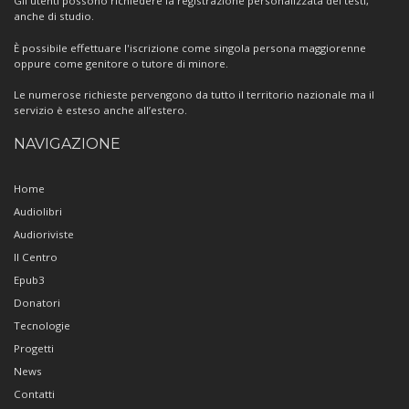
Gli utenti possono richiedere la registrazione personalizzata dei testi,
anche di studio.
È possibile effettuare l'iscrizione come singola persona maggiorenne
oppure come genitore o tutore di minore.
Le numerose richieste pervengono da tutto il territorio nazionale ma il
servizio è esteso anche all’estero.
NAVIGAZIONE
Home
Audiolibri
Audioriviste
Il Centro
Epub3
Donatori
Tecnologie
Progetti
News
Contatti