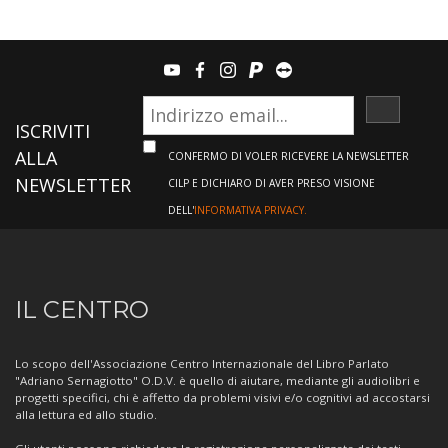
youtube
facebook
instagram
paypal
teamviewer
ISCRIVI
ISCRIVITI
ALLA
CONFERMO DI VOLER RICEVERE LA NEWSLETTER
NEWSLETTER
CILP E DICHIARO DI AVER PRESO VISIONE
DELL'
INFORMATIVA PRIVACY.
Informazioni
IL CENTRO
sul
Centro
Lo scopo dell'Associazione Centro Internazionale del Libro Parlato
"Adriano Sernagiotto" O.D.V. è quello di aiutare, mediante gli audiolibri e
progetti specifici, chi è affetto da problemi visivi e/o cognitivi ad accostarsi
alla lettura ed allo studio.