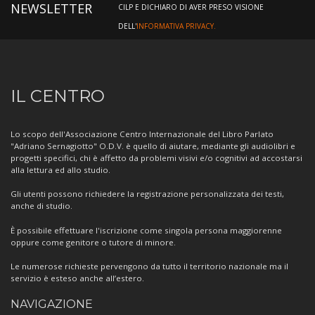
NEWSLETTER
CILP E DICHIARO DI AVER PRESO VISIONE
DELL'
INFORMATIVA PRIVACY.
Informazioni
IL CENTRO
sul
Centro
Lo scopo dell'Associazione Centro Internazionale del Libro Parlato
"Adriano Sernagiotto" O.D.V. è quello di aiutare, mediante gli audiolibri e
progetti specifici, chi è affetto da problemi visivi e/o cognitivi ad accostarsi
alla lettura ed allo studio.
Gli utenti possono richiedere la registrazione personalizzata dei testi,
anche di studio.
È possibile effettuare l'iscrizione come singola persona maggiorenne
oppure come genitore o tutore di minore.
Le numerose richieste pervengono da tutto il territorio nazionale ma il
servizio è esteso anche all’estero.
NAVIGAZIONE